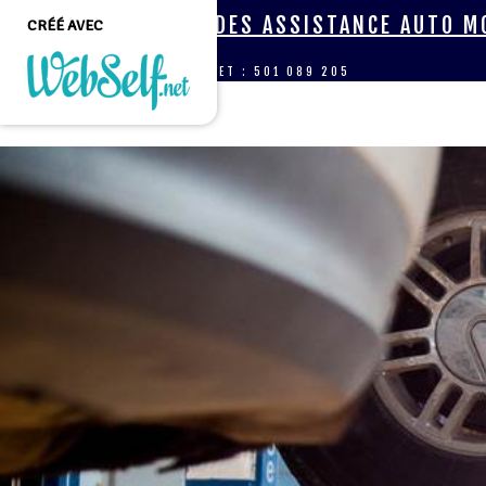
AIDES ASSISTANCE AUTO 
CRÉÉ AVEC
SIRET : 501 089 205
Créer un site web de
qualité professionnelle
et personnalisable sans
aucune connaissance en
programmation
COMMENCEZ