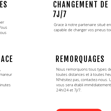
ES
CHANGEMENT DE 
7J/7
ner
Grace à notre partenaire situé 
 Vous
capable de changer vos pneus tou
sous
LACE
REMORQUAGES
,
Nous remorquons tous types de 
émareur
toutes distances et à toutes heu
N'hésitez pas, contactez-nous. U
inutes
vous sera établi immédiatement
24h/24 et 7j/7.